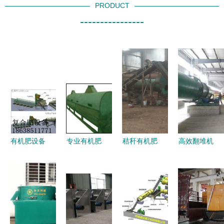
PRODUCT
----------------
有机肥设备
专业有机肥
秸秆有机肥
高效翻堆机
与复合肥设
生产设备全
加工设备投
在有机肥生
备生产线全
览 从烘
资解析 从
产工艺中的
面解析——
干、造粒到
入门到规模
关键作用与
以一正重工
翻堆的批发
化生产的价
应用
翻堆机为例
资讯
格指南