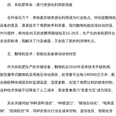
四、有机肥革命：粪污资源化利用新突破
在环保压力下，养殖废弃物资源化利用成为行业焦点。特别是翻堆机
设备的普及，显著提升了堆肥效率和质量。现代翻堆机能实现自动控温、
均匀搅拌，将传统45天的发酵周期缩短至15-20天，生产出的有机肥符合
农业部标准，既解决了污染难题，又创造了新的利润增长点。
五、翻堆机技术：智能化装备驱动绿色转型
作为有机肥生产的关键设备，翻堆机在2016年迎来技术升级热潮。
新型履带式翻堆机采用液压传动系统，处理量可达每小时500立方米，配
合物联网传感器实时监测温度、湿度参数，实现了堆肥过程的精准控制。
这种技术突破不仅降低了人工成本，更使畜禽粪污"变废为宝"成为现实。
其余关键词如"饲料原料涨价"、"种猪进口"、"猪场自动化"、"电商直
销"、"疫病防控"等，同样折射出行业在成本控制、遗传改良、智能化管