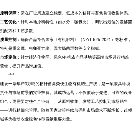
原料保障
：需在厂址周边建立稳定、低成本的秸秆与畜禽粪便收集体系。
工艺优化
：针对本地原料特性（如水分、碳氮比），调试出最佳的发酵菌
剂配方和工艺参数。
质量控制
：确保产品符合国家《有机肥料》（NY/T 525-2021）等标准，
特别是重金属、虫卵死亡率、粪大肠菌群数等安全指标。
市场定位
：针对经济作物区、绿色/有机农产品基地等高端市场进行精准
营销，提升产品附加值。
****
建设一条年产3万吨的秸秆畜禽粪便生物有机肥生产线，是一项兼具环境
责任与市场前景的实业投资。其成功运营，不仅依赖于先进、可靠的设备
组合，更需要对整个产业链——从原料收集、发酵工艺控制到市场销售
——进行精细化管理。随着国家政策持续加码和市场需求不断增长，该领
域将为推动农业绿色转型贡献重要力量。