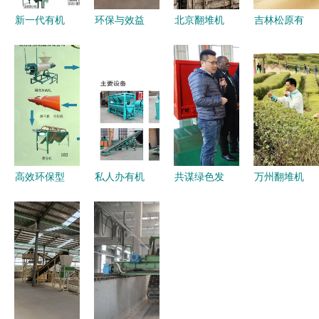
新一代有机
环保与效益
北京翻堆机
吉林松原有
肥加工设备
并重 以猪
的发展与应
机肥加工设
赋能绿色发
粪生产有机
用
备规格及选
展 鸡粪有
肥设备和秸
型建议
机肥设备选
秆粪便加工
购与翻堆机
方法全攻略
优势解析
高效环保型
私人办有机
共谋绿色发
万州翻堆机
有机肥设备
肥厂需要多
展新篇章
热销欧盟
助力绿色农
少钱？翻堆
加蓬共和国
中国制造再
业发展——
机设备成本
驻华大使参
创海外佳绩
聚焦淄博颗
解析
观天盛机械
粒有机肥与
翻堆机
禽畜废弃物