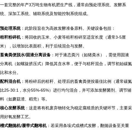
一套完整的年产3万吨生物有机肥生产线，通常由预处理系统、发酵系
统、深加工系统、辅助系统及智能控制系统组成。
预处理系统
：此阶段旨在为高效发酵准备原料。关键设备包括：
秸秆粉碎机
：将回收的玉米、小麦等秸秆粉碎至适宜长度（通常3-5厘
米），以增加比表面积，利于后续混合与发酵。
畜禽粪便脱水/固液分离设备
：对于液态粪污（如猪粪水），需使用固液
分离机（如螺旋挤压式）降低其含水率，便于与秸秆混合，调节初始碳氮
比和水分。
配料混合机
：将粉碎后的秸秆、处理后的畜禽粪便按最佳比例（通常碳氮
比25-30:1，水分55%-65%）进行均匀混合，并可添加发酵菌剂、调节辅
料（如蘑菇渣、稻壳）等。
核心发酵系统
：这是将有机废弃物转化为稳定腐殖质的关键环节，主要采
用好氧发酵工艺。
槽式翻抛机/履带式翻堆机
：若采用条垛式或槽式发酵，翻抛设备至关重