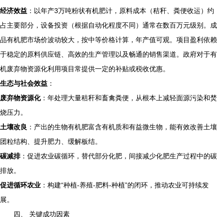
经济效益
：以年产3万吨粉状有机肥计，原料成本（秸秆、粪便收运）约
占主要部分，设备投资（根据自动化程度不同）通常在数百万元级别。成
品有机肥市场价波动较大，按中等价格计算，年产值可观。项目盈利依赖
于稳定的原料供应链、高效的生产管理以及畅通的销售渠道。政府对于有
机废弃物资源化利用项目常提供一定的补贴或税收优惠。
生态与社会效益
：
废弃物资源化
：年处理大量秸秆和畜禽粪便，从根本上减轻面源污染和焚
烧压力。
土壤改良
：产出的生物有机肥富含有机质和有益微生物，能有效改善土壤
团粒结构、提升肥力、缓解板结。
碳减排
：促进农业碳循环，替代部分化肥，间接减少化肥生产过程中的碳
排放。
促进循环农业
：构建“种植-养殖-肥料-种植”的闭环，推动农业可持续发
展。
四、 关键成功因素