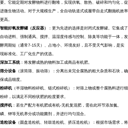
要。它能定期对发酵物料进行翻堆，实现供氧、散热、破碎和均匀化，促
进微生物活动。对于大规模生产，全自动轨道式或履带自走式翻抛机效率
更高。
智能好氧发酵罐（反应器）
：更为先进的选择是封闭式发酵罐。它集成了
自动进料、强制通风、搅拌、温湿度传感与控制、除臭等功能于一体，发
酵周期短（通常7-15天）、占地小、环境友好，且不受天气影响，是实
现标准化、工厂化生产的优选。
深加工系统
：将发酵成熟的物料加工成商品有机肥。
筛分设备
（滚筒筛、振动筛）：分离出未完全腐熟的粗大杂质和石块，确
保成品细度。
粉碎机
（半湿物料粉碎机、链式粉碎机）：对筛上物或整个腐熟料进行细
粉碎，以满足不同粉状肥的粒度要求。
搅拌机
：若生产配方有机肥或有机-无机复混肥，需在此环节添加氮、
磷、钾等无机养分或功能菌剂，并进行均匀混合。
造粒设备
（圆盘造粒机、转鼓造粒机、挤压造粒机）：根据市场需求，将