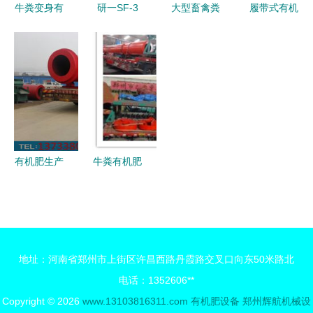
牛粪变身有
研一SF-3
大型畜禽粪
履带式有机
机肥 低成
有机肥生产
便翻抛机
肥翻抛机
本发酵生产
线 高效节
有机废弃物
骄顺快速发
线配置指南
能的翻堆机
好氧发酵的
酵条垛式履
助力绿色农
现代化利器
带翻堆机的
业
优势与应用
有机肥生产
牛粪有机肥
线翻堆机选
生产线设备
购指南 如
相关知识说
何找到可靠
明及其加工
厂家
工艺介绍
地址：河南省郑州市上街区许昌西路丹霞路交叉口向东50米路北
电话：1352606**
Copyright © 2026
www.13103816311.com
有机肥设备
郑州辉航机械设