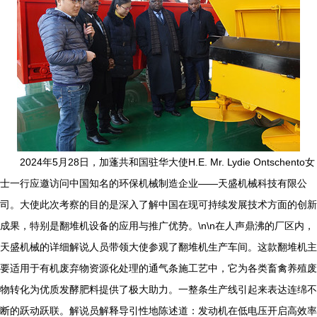
2024年5月28日，加蓬共和国驻华大使H.E. Mr. Lydie Ontschento女
士一行应邀访问中国知名的环保机械制造企业——天盛机械科技有限公
司。大使此次考察的目的是深入了解中国在现可持续发展技术方面的创新
成果，特别是翻堆机设备的应用与推广优势。\n\n在人声鼎沸的厂区内，
天盛机械的详细解说人员带领大使参观了翻堆机生产车间。这款翻堆机主
要适用于有机废弃物资源化处理的通气条施工艺中，它为各类畜禽养殖废
物转化为优质发酵肥料提供了极大助力。一整条生产线引起来表达连绵不
断的跃动跃联。解说员解释导引性地陈述道：发动机在低电压开启高效率