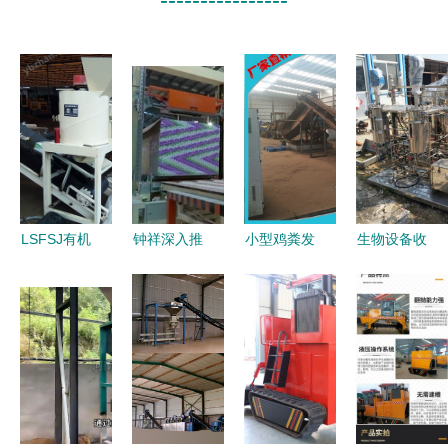
LSFSJ有机
钟祥深入推
小型鸡粪发
生物设备收
肥药材渣立
进供给侧结
酵翻堆机
购报价 有
式粉碎机
构性改革
高效有机肥
机肥领域的
有机肥设备
引领磷化产
生产的得力
市场分析与
中的高效翻
业向绿色肥
助手
估值要素
堆利器
业转型升级